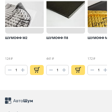
ШУМОФФ М2
ШУМОФФ П8
ШУМОФФ М4
124
441
172
₽
₽
₽