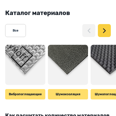
Каталог материалов
Все
Вибропоглощающие
Шумоизоляция
Шумопогло
Как расчитать количество материалов