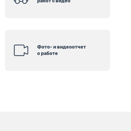
работ с видео
Фото- и видеоотчет
о работе