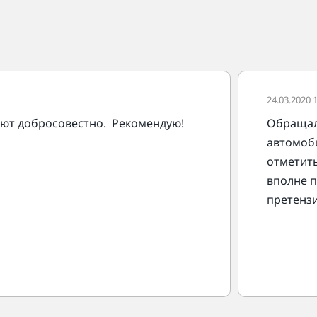
24.03.2020 
ают добросовестно. Рекомендую!
Обращалс
автомоб
отметить
вполне п
претензи